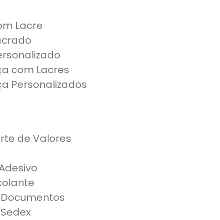
om Lacre
acrado
rsonalizado
ça com Lacres
a Personalizados
rte de Valores
 Adesivo
colante
a Documentos
 Sedex