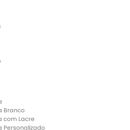
s
o
a
a Branco
a com Lacre
 Personalizado