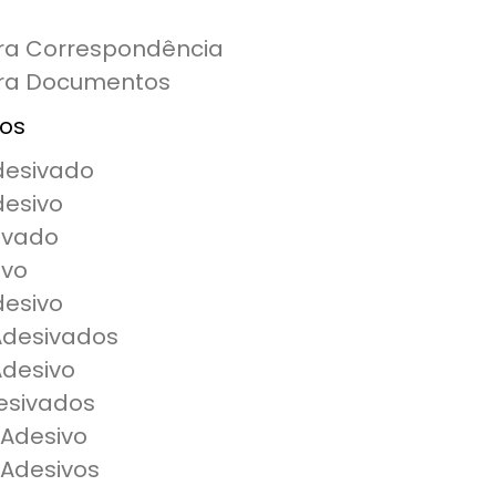
ara Correspondência
ara Documentos
vos
desivado
desivo
ivado
ivo
desivo
Adesivados
Adesivo
desivados
 Adesivo
 Adesivos