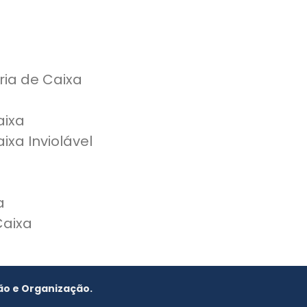
ria de Caixa
aixa
ixa Inviolável
a
Caixa
ão e Organização.