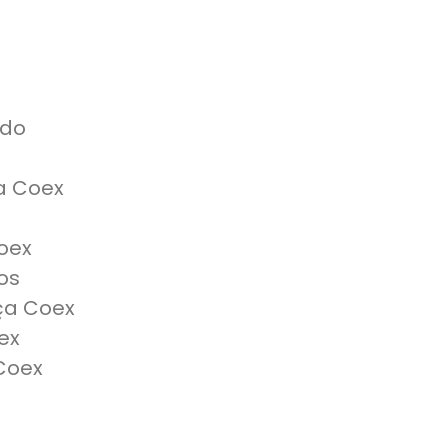
ado
a Coex
oex
os
ça Coex
ex
Coex