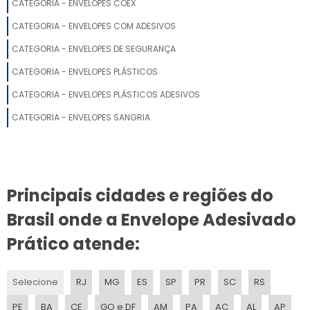
CATEGORIA - ENVELOPES COEX
CATEGORIA - ENVELOPES COM ADESIVOS
CATEGORIA - ENVELOPES DE SEGURANÇA
CATEGORIA - ENVELOPES PLÁSTICOS
CATEGORIA - ENVELOPES PLÁSTICOS ADESIVOS
CATEGORIA - ENVELOPES SANGRIA
Principais cidades e regiões do
Brasil onde a Envelope Adesivado
Prático atende:
Selecione
RJ
MG
ES
SP
PR
SC
RS
PE
BA
CE
GO e DF
AM
PA
AC
AL
AP