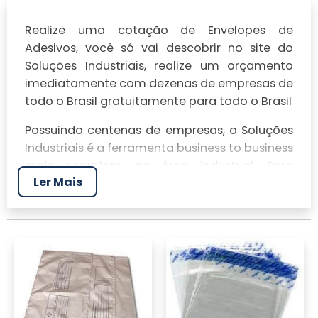
Realize uma cotação de Envelopes de
Adesivos, você só vai descobrir no site do
Soluções Industriais, realize um orçamento
imediatamente com dezenas de empresas de
todo o Brasil gratuitamente para todo o Brasil
Possuindo centenas de empresas, o Soluções
Industriais é a ferramenta business to business
mais completo da área industrial. Para
Ler Mais
realizar um orçamento de Envelopes de
Adesivos, clique em um ou mais dos
anuciantes a seguir: