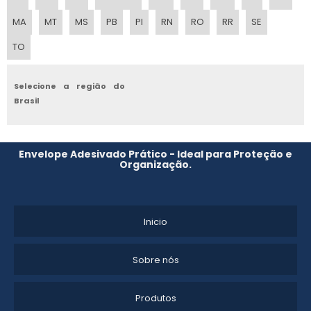
MA
MT
MS
PB
PI
RN
RO
RR
SE
TO
Selecione a região do
Brasil
Envelope Adesivado Prático - Ideal para Proteção e
Organização.
Inicio
Sobre nós
Produtos